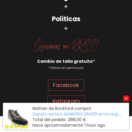
Políticas
Cambio de talla gratuito*
*Válido en península
Facebook
Instagram
Nathan de Rockford compró
Zapato señora AMARPIES 29409 amd negro
(6 ar
Total del pedido: 288,00 €
2024 | Calzados Bienve
Hace aproximadamente 1 hour ago