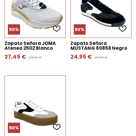
50%
50%
Zapato Señora JOMA
Zapato Señora
Atenea 2502 Blanco
MUSTANG 60858 Negro
27,45 €
24,95 €
54,90 €
49,90 €
50%