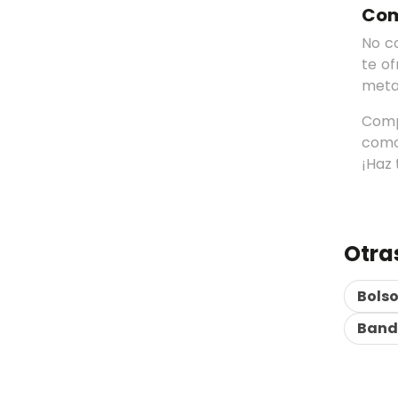
Com
No c
te o
meta
Comp
como
¡Haz 
Otra
Bolso
Band