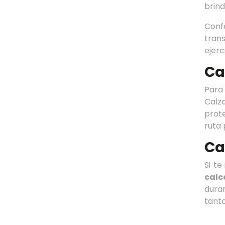
brind
Conf
tran
ejerc
Ca
Para
Calz
prot
ruta 
Ca
Si te
calc
duran
tanto