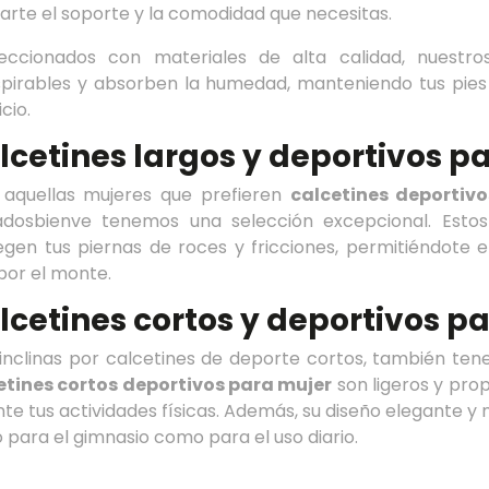
arte el soporte y la comodidad que necesitas.
eccionados con materiales de alta calidad, nuestr
spirables y absorben la humedad, manteniendo tus pies 
icio.
lcetines largos y deportivos p
 aquellas mujeres que prefieren
calcetines deportivo
adosbienve tenemos una selección excepcional. Esto
egen tus piernas de roces y fricciones, permitiéndote 
por el monte.
lcetines cortos y deportivos p
 inclinas por calcetines de deporte cortos, también ten
etines cortos deportivos para mujer
son ligeros y prop
te tus actividades físicas. Además, su diseño elegante y
 para el gimnasio como para el uso diario.