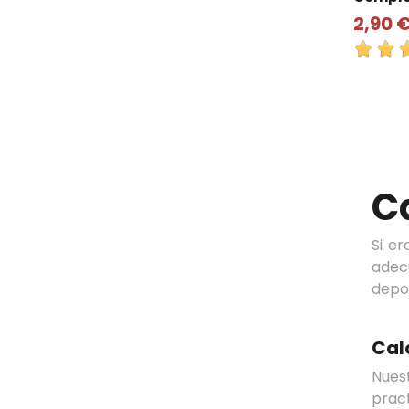
2,90 
C
Si e
adec
depo
Cal
Nues
prac