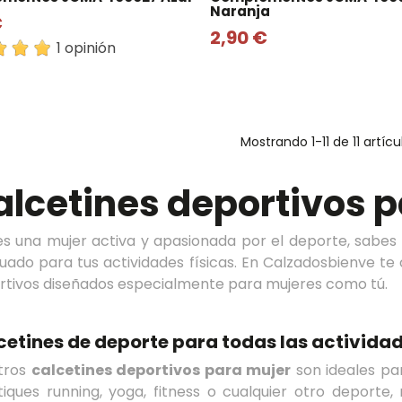
Naranja
€
2,90 €
1 opinión
Mostrando
1
-11 de 11 artíc
alcetines deportivos 
res una mujer activa y apasionada por el deporte, sabes
uado para tus actividades físicas. En Calzadosbienve t
rtivos diseñados especialmente para mujeres como tú.
cetines de deporte para todas las activida
tros
calcetines deportivos para mujer
son ideales par
tiques running, yoga, fitness o cualquier otro deporte