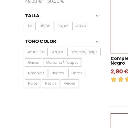
49,00 € - 50,00 €
TALLA
UN
35/38
39/42
43/46
TONO COLOR
Amarillos
Azules
Blancos/ Beigs
Comple
Grises
Marrones/ Taupes
Negro
2,90 
Naranjas
Negros
Platas
Rojos
Rosas
Verdes