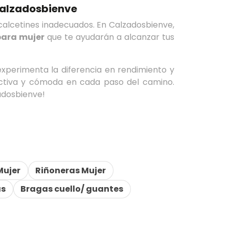
Calzadosbienve
alcetines inadecuados. En Calzadosbienve,
para mujer
que te ayudarán a alcanzar tus
xperimenta la diferencia en rendimiento y
tiva y cómoda en cada paso del camino.
adosbienve!
Mujer
Riñoneras Mujer
as
Bragas cuello/ guantes