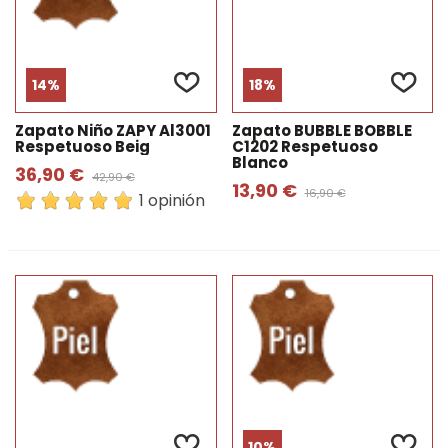
14%
18%
Zapato Niño ZAPY Al3001
Zapato BUBBLE BOBBLE
Respetuoso Beig
C1202 Respetuoso
Blanco
36,90 €
42,90 €
13,90 €
16,90 €
1 opinión
10%