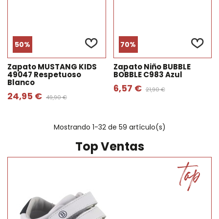
50%
70%
Zapato MUSTANG KIDS
Zapato Niño BUBBLE
49047 Respetuoso
BOBBLE C983 Azul
Blanco
6,57 €
21,90 €
24,95 €
49,90 €
Mostrando
1
-32 de 59 artículo(s)
Top Ventas