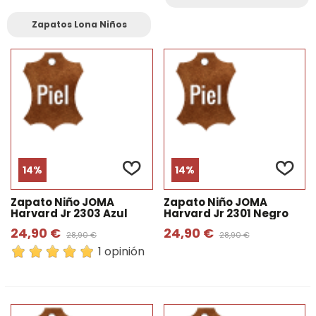
Porque los más peques de la casa se merecen lo
mejor en cuanto a calzado se refiere, y aquí lo
Zapatos Lona Niños
encontrarás.
14%
14%
Zapato Niño JOMA
Zapato Niño JOMA
Harvard Jr 2303 Azul
Harvard Jr 2301 Negro
24,90 €
24,90 €
28,90 €
28,90 €
1 opinión