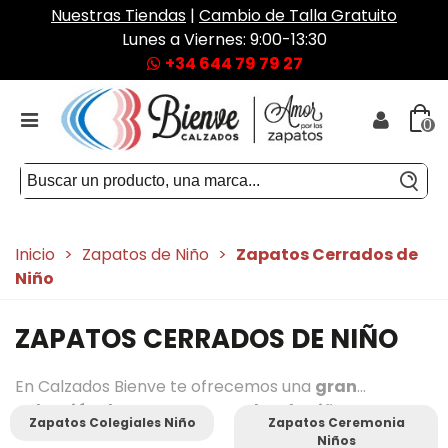
Nuestras Tiendas
|
Cambio de Talla Gratuito
Lunes a Viernes: 9:00-13:30
+34 644 79 79 27
0
Inicio
>
Zapatos de Niño
>
Zapatos Cerrados de
Niño
ZAPATOS CERRADOS DE NIÑO
En Calzados Bienve te ofrecemos una
gran
colección de zapatos cerrados de niño
que
Zapatos Colegiales Niño
Zapatos Ceremonia
destacan por su alta calidad y buenos precios.
Niños