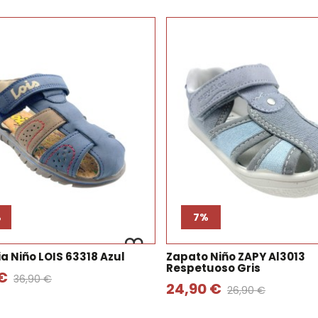
%
7%
a Niño LOIS 63318 Azul
Zapato Niño ZAPY Al3013
Respetuoso Gris
 €
36,90 €
24,90 €
26,90 €