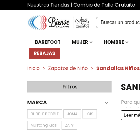
Nuestras Tiendas
|
Cambio de Talla Gratuito
BAREFOOT
MUJER
HOMBRE
REBAJAS
Inicio
>
Zapatos de Niño
>
Sandalias Niños
SAN
Filtros
Para qu
MARCA
original
BUBBLE BOBBLE
JOMA
LOIS
Leer m
todas l
estaba
Mustang Kids
ZAPY