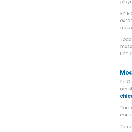
playa
En B
exte
más 
Todas
mate
uno d
Mod
En C
ocasi
chic
Tamb
con m
Tiene