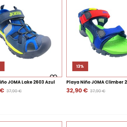
%
13%
iño JOMA Lake 2603 Azul
Playa Niño JOMA Climber 2
 €
32,90 €
37,90 €
37,90 €