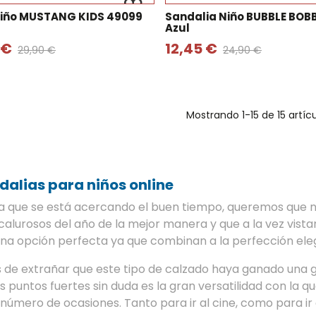
Niño MUSTANG KIDS 49099
Sandalia Niño BUBBLE BOB
Azul
 €
12,45 €
29,90 €
24,90 €
Mostrando
1
-15 de 15 artíc
dalias para niños online
a que se está acercando el buen tiempo, queremos que n
alurosos del año de la mejor manera y que a la vez vistan
na opción perfecta ya que combinan a la perfección eleg
 de extrañar que este tipo de calzado haya ganado una g
s puntos fuertes sin duda es la gran versatilidad con la 
número de ocasiones. Tanto para ir al cine, como para ir a