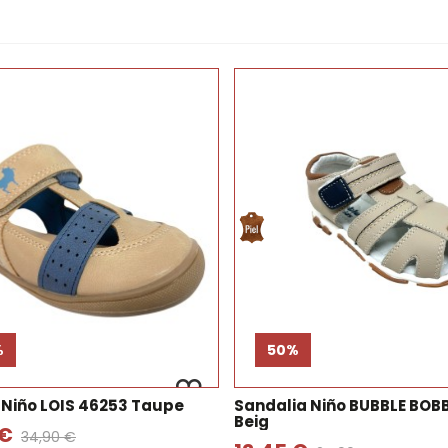
%
50%
 Niño LOIS 46253 Taupe
Sandalia Niño BUBBLE BOB
Beig
 €
34,90 €