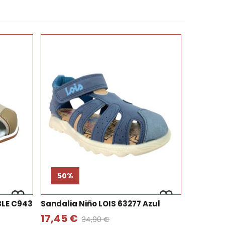
50%
BLE C943
Sandalia Niño LOIS 63277 Azul
17,45 €
34,90 €