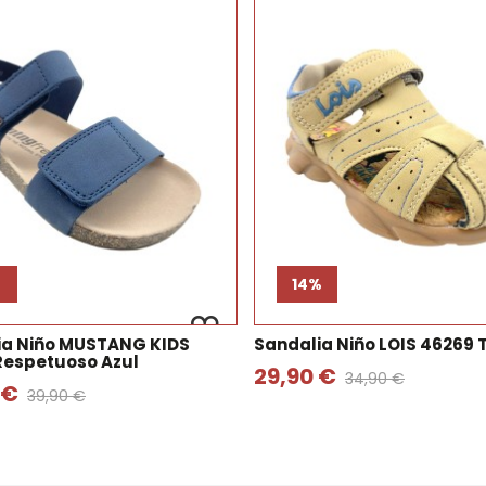
%
14%
ia Niño MUSTANG KIDS
Sandalia Niño LOIS 46269
Respetuoso Azul
29,90 €
34,90 €
 €
39,90 €