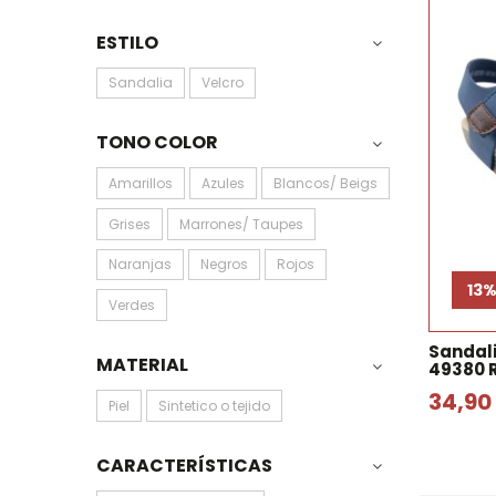
ESTILO
Sandalia
Velcro
TONO COLOR
Amarillos
Azules
Blancos/ Beigs
Grises
Marrones/ Taupes
Naranjas
Negros
Rojos
13
Verdes
Sandal
MATERIAL
49380 
34,90
Piel
Sintetico o tejido
CARACTERÍSTICAS