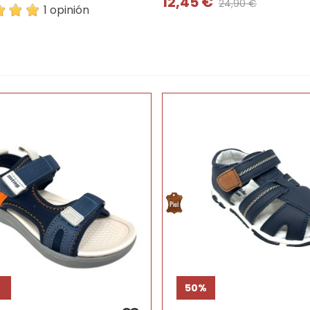
12,45 €
24,90 €
1 opinión
%
50%