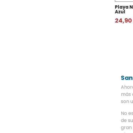
Playa 
Azul
24,90
San
Ahor
más c
son u
No es
de su
gran 