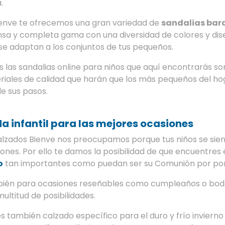
.
ienve te ofrecemos una gran variedad de
sandalias bar
nsa y completa gama con una diversidad de colores y dis
se adaptan a los conjuntos de tus pequeños.
 las sandalias online para niños que aquí encontrarás so
riales de calidad que harán que los más pequeños del ho
e sus pasos.
a infantil para las mejores ocasiones
alzados Bienve nos preocupamos porque tus niños se sie
ones. Por ello te damos la posibilidad de que encuentres
o
tan importantes como puedan ser su Comunión por pon
ién para ocasiones reseñables como cumpleaños o bod
ultitud de posibilidades.
s también calzado específico para el duro y frío inviern