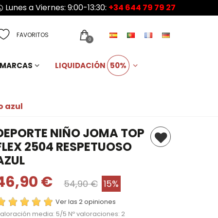
Lunes a Viernes: 9:00-13:30:
+34 644 79 79 27
FAVORITOS
0
MARCAS
LIQUIDACIÓN
50%
o azul
DEPORTE NIÑO JOMA TOP
FLEX 2504 RESPETUOSO
AZUL
46,90 €
54,90 €
15%
Ver las 2 opiniones
aloración media:
5
/5 Nº valoraciones:
2