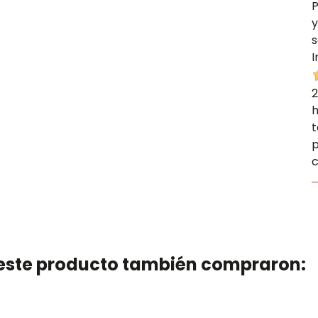
P
y
s
I
2
h
t
p
c
n este producto también compraron: