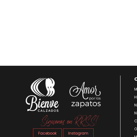
M
H
N
N
C
O
Facebook
Instagram
M