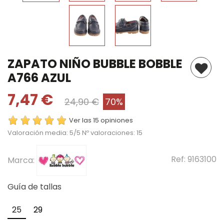
ZAPATO NIÑO BUBBLE BOBBLE
A766 AZUL
7,47 €
24,90 €
70%
Ver las 15 opiniones
Valoración media:
5
/5 Nº valoraciones:
15
Ref:
9163100
Marca:
Guía de tallas
25
29