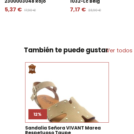
2300003048 Rojo
1032-Lc Beig
5,37 €
7,17 €
17,90 €
23,90 €
También te puede gustar
Ver todos
12%
Sandalia Señora VIVANT Marea
Respetuoso Taupe