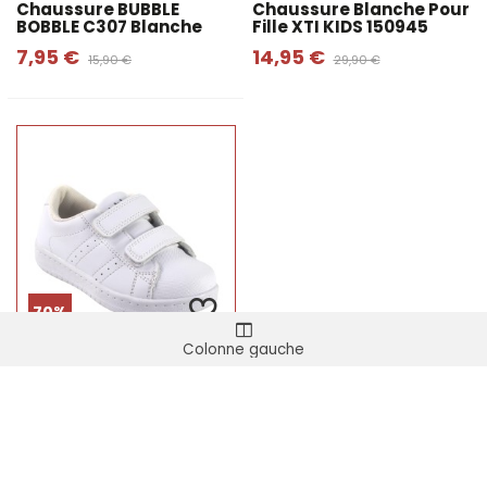
Chaussure BUBBLE
Chaussure Blanche Pour
BOBBLE C307 Blanche
Fille XTI KIDS 150945
7,95 €
14,95 €
15,90 €
29,90 €
70%
Colonne gauche
BUBBLE BOBBLE Sport
C599 Blanc
5,67 €
18,90 €
Affichage
1
-49 de 49 article(s)