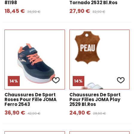
81198
Tornado 2532 Bl.ros
18,45 €
27,90 €
36,90 €
32,90 €
14%
14%
Chaussures De Sport
Chaussures De Sport
Roses Pour Fille JOMA
Pour Filles JOMA Play
Ferro 2543
2529 Bl.ros
36,90 €
24,90 €
42,90 €
28,90 €