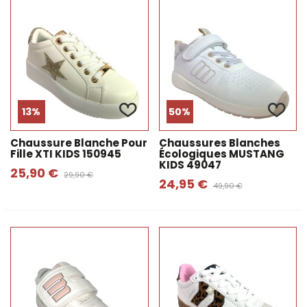
13%
50%
Chaussure Blanche Pour
Chaussures Blanches
Fille XTI KIDS 150945
Écologiques MUSTANG
KIDS 49047
25,90 €
29,90 €
24,95 €
49,90 €