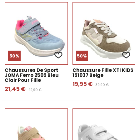
50%
50%
Chaussures De Sport
Chaussure Fille XTI KIDS
JOMA Ferro 2505 Bleu
151037 Beige
Clair Pour Fille
19,95 €
39,90 €
21,45 €
42,90 €