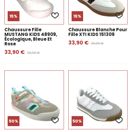
15%
15%
Chaussure Fille
Chaussure Blanche Pour
MUSTANG KIDS 48909,
Fille XTI KIDS 151309
Écologique, Bleue Et
33,90 €
Rose
39,90 €
33,90 €
39,90 €
50%
50%