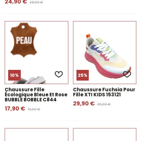
24,90 €
28,90 €
10%
25%
Chaussure Fille
Chaussure Fuchsia Pour
Écologique Bleue Et Rose
Fille XTI KIDS 153121
BUBBLE BOBBLE C844
29,90 €
39,90 €
17,90 €
19,90 €