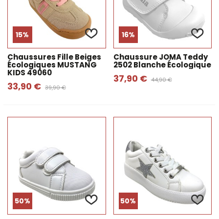
15%
16%
Chaussures Fille Beiges
Chaussure JOMA Teddy
Écologiques MUSTANG
2502 Blanche Écologique
KIDS 49060
37,90 €
44,90 €
33,90 €
39,90 €
50%
50%