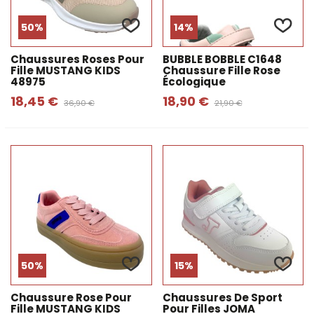
50%
14%
Chaussures Roses Pour
BUBBLE BOBBLE C1648
Fille MUSTANG KIDS
Chaussure Fille Rose
48975
Écologique
18,45 €
18,90 €
36,90 €
21,90 €
50%
15%
Chaussure Rose Pour
Chaussures De Sport
Fille MUSTANG KIDS
Pour Filles JOMA