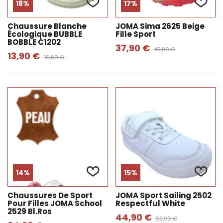
18%
17%
Chaussure Blanche
JOMA Sima 2625 Beige
Écologique BUBBLE
Fille Sport
BOBBLE C1202
37,90 €
45,90 €
13,90 €
16,90 €
14%
15%
Chaussures De Sport
JOMA Sport Sailing 2502
Pour Filles JOMA School
Respectful White
2529 Bl.ros
44,90 €
52,90 €