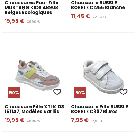
Chaussures Pour Fille
Chaussure BUBBLE
MUSTANG KIDS 48908
BOBBLE C1255 Blanche
Beiges Écologiques
11,45 €
22,90 €
19,95 €
39,90 €
50%
50%
Chaussure Fille XTI KIDS
Chaussure Fille BUBBLE
151147, Modèles Variés
BOBBLE C307 Bl.ros
19,95 €
7,95 €
39,90 €
15,90 €