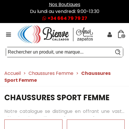
Nos Boutiques
Du lundi au vendredi: 9:00-13:30
+34 664 79 79 27
0
Accueil
>
Chaussures Femme
>
Chaussures
Sport Femme
CHAUSSURES SPORT FEMME
Notre catalogue se distingue en offrant une vaste
sélection des meilleures
chaussures de sport pour
femmes
, provenant des principales marques du