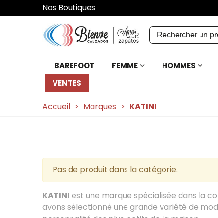
Nos Boutiques
BAREFOOT
FEMME
HOMMES
VENTES
Accueil
>
Marques
>
KATINI
Pas de produit dans la catégorie.
KATINI
est une marque spécialisée dans la con
avons sélectionné une grande variété de modèl