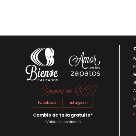
Fi
G
A
S
Facebook
Instagram
M
R
Cambio de talla gratuito*
*Válido en península