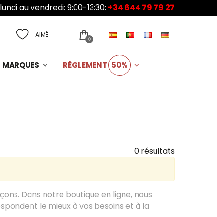
lundi au vendredi: 9:00-13:30:
+34 644 79 79 27
AIMÉ
0
MARQUES
RÈGLEMENT
50%
0 résultats
rçons. Dans notre boutique en ligne, nous
espondent le mieux à vos besoins et à la