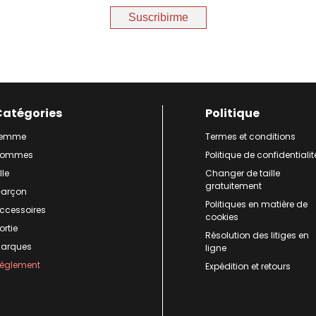
Suscribirme
Catégories
Politique
Femme
Termes et conditions
Hommes
Politique de confidentialit
lle
Changer de taille
gratuitement
arçon
Politiques en matière de
ccessoires
cookies
ortie
Résolution des litiges en
arques
ligne
èglement
Expédition et retours