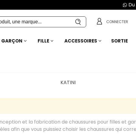
Du 
CONNECTER
GARÇON
FILLE
ACCESSOIRES
SORTIE
KATINI
ception et la fabrication de chaussures pour filles et ga
es afin que vous puissiez choisir les chaussures qui corr