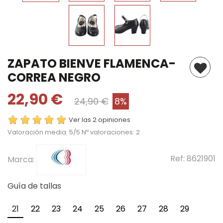
ZAPATO BIENVE FLAMENCA-
CORREA NEGRO
22,90 €
24,90 €
8%
Ver las 2 opiniones
Valoración media:
5
/5 Nº valoraciones:
2
Ref:
8621901
Marca:
Guía de tallas
21
22
23
24
25
26
27
28
29