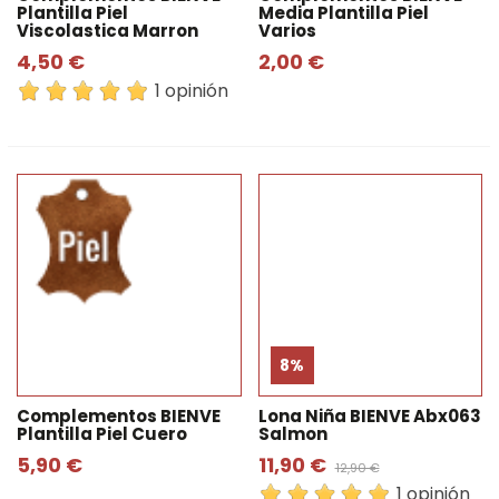
Plantilla Piel
Media Plantilla Piel
Viscolastica Marron
Varios
4,50 €
2,00 €
1 opinión
8%
Complementos BIENVE
Lona Niña BIENVE Abx063
Plantilla Piel Cuero
Salmon
5,90 €
11,90 €
12,90 €
1 opinión