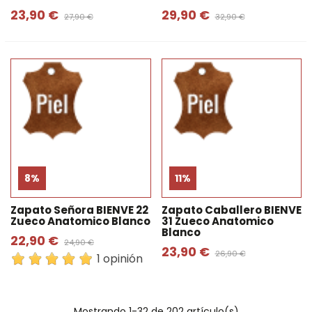
23,90 €
29,90 €
27,90 €
32,90 €
8%
11%
Zapato Señora BIENVE 22
Zapato Caballero BIENVE
Zueco Anatomico Blanco
31 Zueco Anatomico
Blanco
22,90 €
24,90 €
23,90 €
26,90 €
1 opinión
Mostrando
1
-32 de 202 artículo(s)