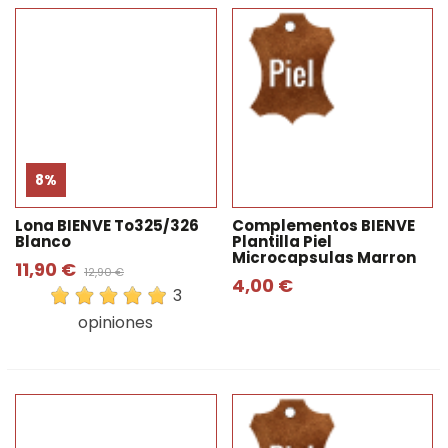
8%
Lona BIENVE To325/326
Complementos BIENVE
Blanco
Plantilla Piel
Microcapsulas Marron
11,90 €
12,90 €
4,00 €
3
opiniones