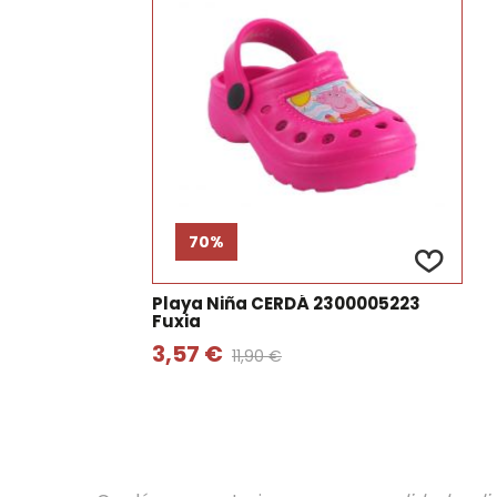
70%
Playa Niña CERDÁ 2300005223
Fuxia
3,57 €
11,90 €