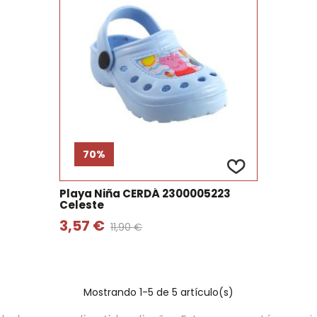
70%
Playa Niña CERDÁ 2300005223
Celeste
3,57 €
11,90 €
Mostrando
1
-5 de 5 artículo(s)