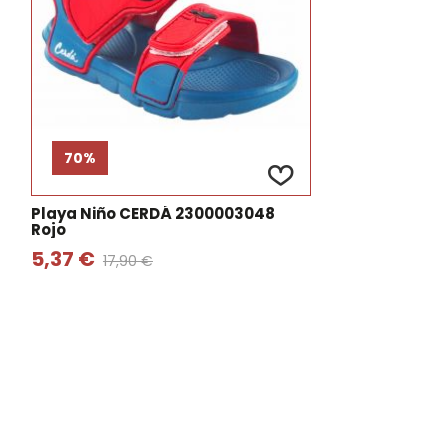
70%
Playa Niño CERDÁ 2300003048
Rojo
5,37 €
17,90 €