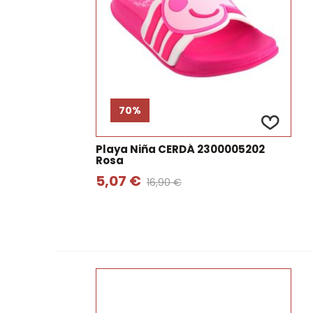
70%
Playa Niña CERDÁ 2300005202
Rosa
5,07 €
16,90 €