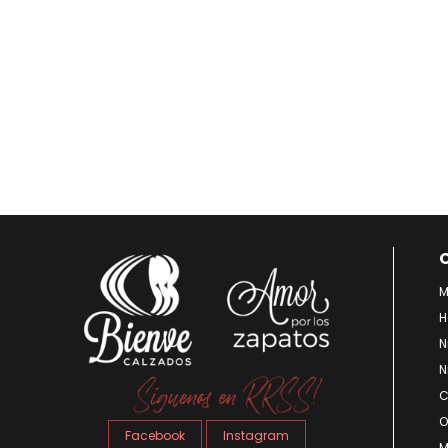
M
H
N
N
C
O
Facebook
Instagram
M