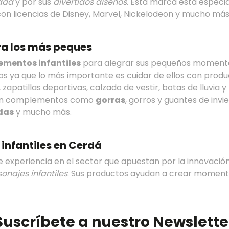
dad
y por sus
divertidos diseños
. Esta marca está espec
on licencias de Disney, Marvel, Nickelodeon y mucho más
a los más peques
ementos infantiles
para alegrar sus pequeños momentos 
ños ya que lo más importante es cuidar de ellos con prod
zapatillas deportivas, calzado de vestir, botas de lluvia 
 con complementos como
gorras
, gorros y guantes de invi
das
y mucho más.
 infantiles en Cerdá
 experiencia en el sector que apuestan por la innovación
sonajes infantiles
. Sus productos ayudan a crear momento
Suscríbete a nuestro Newslette