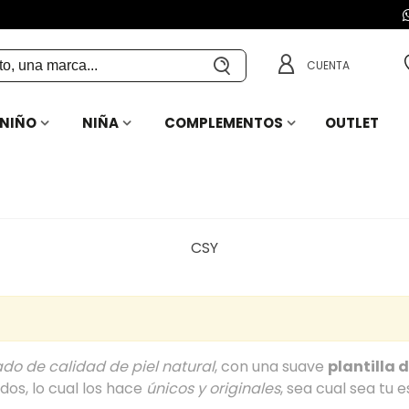
CUENTA
NIÑO
NIÑA
COMPLEMENTOS
OUTLET
CSY
ado de calidad de piel natural
, con una suave
plantilla d
os, lo cual los hace
únicos y originales
, sea cual sea tu 