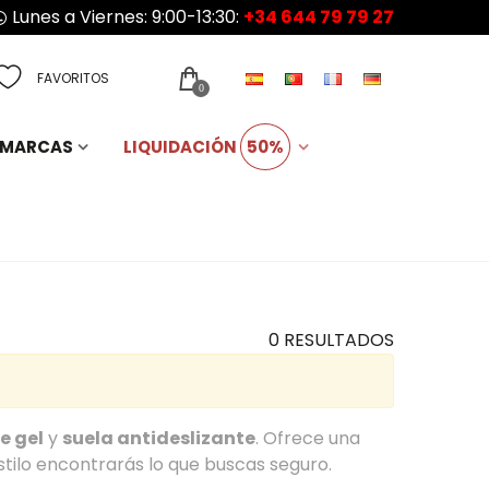
Lunes a Viernes: 9:00-13:30:
+34 644 79 79 27
FAVORITOS
0
MARCAS
LIQUIDACIÓN
50%
0 RESULTADOS
e gel
y
suela antideslizante
. Ofrece una
estilo encontrarás lo que buscas seguro.