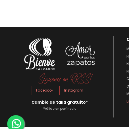
M
H
N
N
C
O
Facebook
Instagram
M
L
Cambio de talla gratuito*
*Válido en península