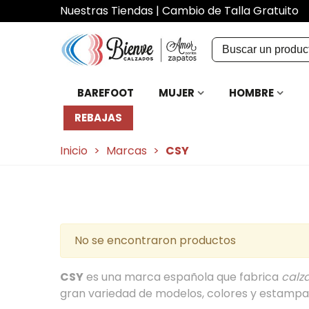
Nuestras Tiendas
|
Cambio de Talla Gratuito
BAREFOOT
MUJER
HOMBRE
REBAJAS
Inicio
>
Marcas
>
CSY
No se encontraron productos
CSY
es una marca española que fabrica
calz
gran variedad de modelos, colores y estampad