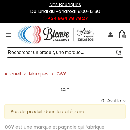
Nos Boutiques
Du lundi au vendredi: 9:00-13:30
+34 664 79 79 27
0
Accueil
>
Marques
>
CSY
CSY
0 résultats
Pas de produit dans la catégorie.
CSY
est une marque espagnole qui fabrique