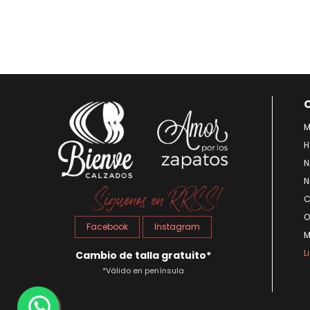
M
H
N
N
C
O
Facebook
Instagram
M
L
Cambio de talla gratuito*
*Válido en península