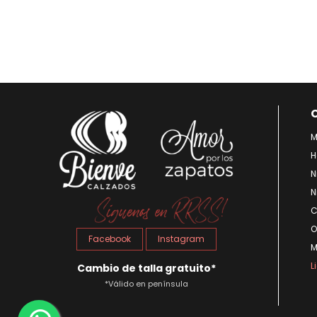
M
H
N
N
C
O
Facebook
Instagram
M
L
Cambio de talla gratuito*
*Válido en península