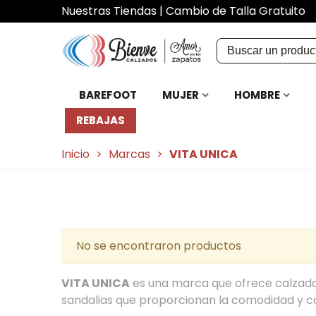
Nuestras Tiendas
|
Cambio de Talla Gratuito
BAREFOOT
MUJER
HOMBRE
REBAJAS
Inicio
>
Marcas
>
VITA UNICA
No se encontraron productos
VITA UNICA
es una marca que ofrece calzado
sandalias que proporcionan la comodidad y co