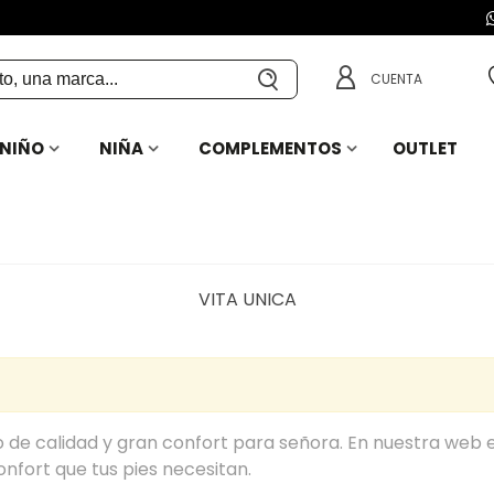
CUENTA
NIÑO
NIÑA
COMPLEMENTOS
OUTLET
VITA UNICA
 de calidad y gran confort para señora. En nuestra web
nfort que tus pies necesitan.