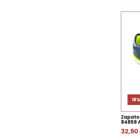
18
Zapato
84859 
32,90