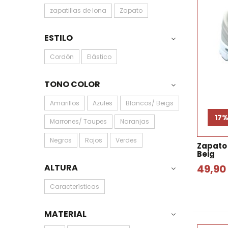
zapatillas de lona
Zapato
ESTILO
Cordón
Elástico
TONO COLOR
Amarillos
Azules
Blancos/ Beigs
17
Marrones/ Taupes
Naranjas
Negros
Rojos
Verdes
Zapato
Beig
49,90
ALTURA
Características
MATERIAL