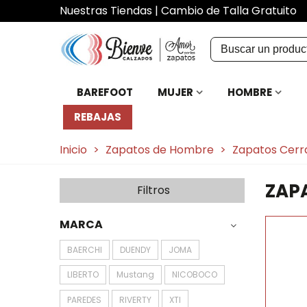
Nuestras Tiendas
|
Cambio de Talla Gratuito
BAREFOOT
MUJER
HOMBRE
REBAJAS
Inicio
>
Zapatos de Hombre
>
Zapatos Cerr
ZAP
Filtros
MARCA
BAERCHI
DUENDY
JOMA
LIBERTO
Mustang
NICOBOCO
PAREDES
RIVERTY
XTI