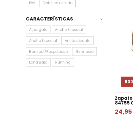
Piel
Sintetico o tejido
CARACTERÍSTICAS
Alpargate
Ancho Especial
Ancho Especial
Antideslizante
Barefoot/Respetuoso
Gimnasio
Lona Baja
Running
50
Zapato
84755 
24,95