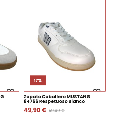
17%
NG
Zapato Caballero MUSTANG
84766 Respetuoso Blanco
49,90 €
59,90 €