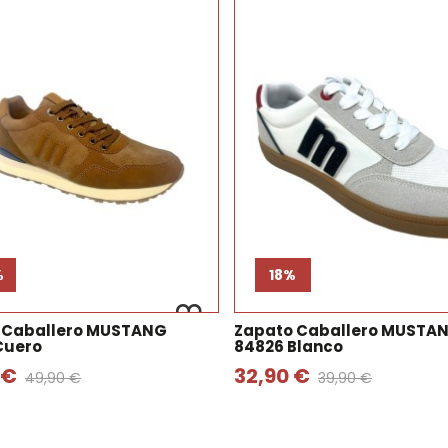
%
18%
 Caballero MUSTANG
Zapato Caballero MUSTA
Cuero
84826 Blanco
 €
32,90 €
49,90 €
39,90 €