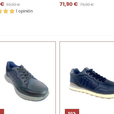
 €
71,90 €
59,90 €
79,90 €
1 opinión
%
50%