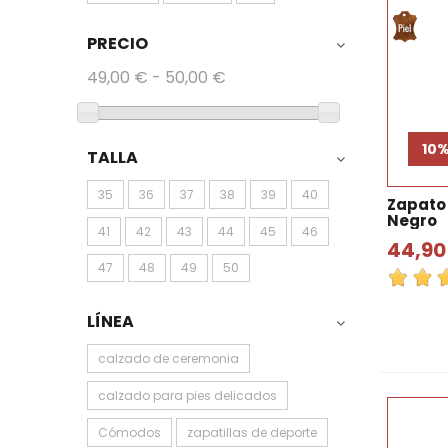
PRECIO
49,00 € - 50,00 €
10
TALLA
35
36
37
38
39
40
Zapato
Negro
41
42
43
44
45
46
44,90
47
48
49
50
LÍNEA
calzado de ceremonia
calzado para pies delicados
Cómodos
zapatillas de deporte