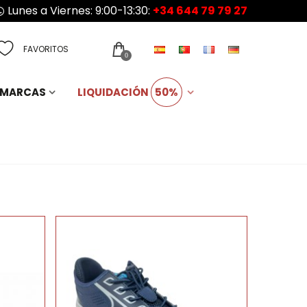
Lunes a Viernes: 9:00-13:30:
+34 644 79 79 27
FAVORITOS
0
MARCAS
LIQUIDACIÓN
50%