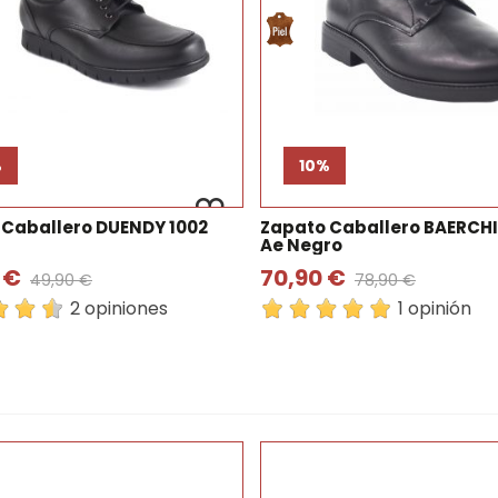
%
10%
 Caballero DUENDY 1002
Zapato Caballero BAERCHI
Ae Negro
 €
70,90 €
49,90 €
78,90 €
2 opiniones
1 opinión