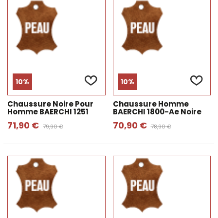
pouvez pas manquer les chaussures de cérémonie
pour hommes. Le design et le style sont les
caractéristiques de nos chaussures, c'est pourquoi
nous vous proposons toujours des chaussures de
cérémonie classiques des meilleures marques et
avec des garanties de qualité. Que vous recherchiez
des chaussures pour hommes avec ou sans lacets,
retrouvez-les sur notre site internet.
10%
10%
Chaussure Noire Pour
Chaussure Homme
Homme BAERCHI 1251
BAERCHI 1800-Ae Noire
71,90 €
70,90 €
79,90 €
78,90 €