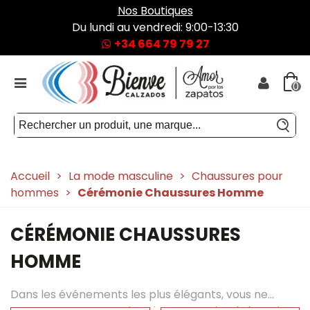
Nos Boutiques
Du lundi au vendredi: 9:00-13:30
+34 664 79 79 27
0
Accueil
>
La mode masculine
>
Chaussures pour
hommes
>
Cérémonie Chaussures Homme
CÉRÉMONIE CHAUSSURES
HOMME
Dans les événements les plus élégants, vous ne