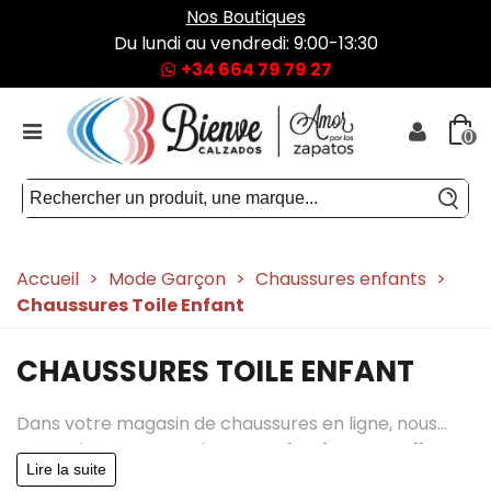
Nos Boutiques
Du lundi au vendredi: 9:00-13:30
+34 664 79 79 27
0
Accueil
>
Mode Garçon
>
Chaussures enfants
>
Chaussures Toile Enfant
CHAUSSURES TOILE ENFANT
Dans votre magasin de chaussures en ligne, nous
avons de vastes catalogues en
baskets en toile
Lire la suite
garçon
d'excellente qualité et à des prix très bon