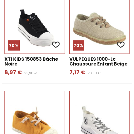
70%
70%
XTI KIDS 150853 Bâche
VULPEQUES 1000-Lc
Noire
Chaussure Enfant Beige
8,97 €
7,17 €
29,90 €
23,90 €