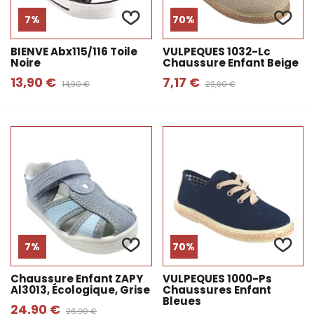
7%
70%
BIENVE Abx115/116 Toile
VULPEQUES 1032-Lc
Noire
Chaussure Enfant Beige
13,90 €
7,17 €
14,90 €
23,90 €
7%
70%
Chaussure Enfant ZAPY
VULPEQUES 1000-Ps
Al3013, Écologique, Grise
Chaussures Enfant
Bleues
24,90 €
26,90 €