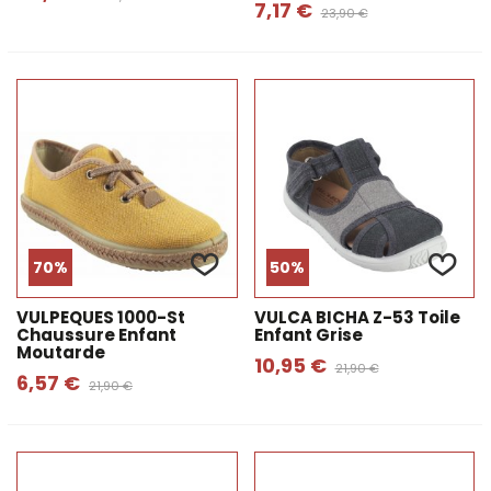
7,17 €
23,90 €
70%
50%
VULPEQUES 1000-St
VULCA BICHA Z-53 Toile
Chaussure Enfant
Enfant Grise
Moutarde
10,95 €
21,90 €
6,57 €
21,90 €