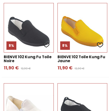
marché. Grande variété dans ce type de chaussures
pour enfants, disponibles en différentes couleurs,
avec fermeture velcro ou avec lacets et qui sont
idéales pour une utilisation tout au long de l'année.
Découvrez-les maintenant!
8%
8%
BIENVE 102 Kung Fu Toile
BIENVE 102 Toile Kung Fu
Noire
Jaune
11,90 €
11,90 €
12,90 €
12,90 €