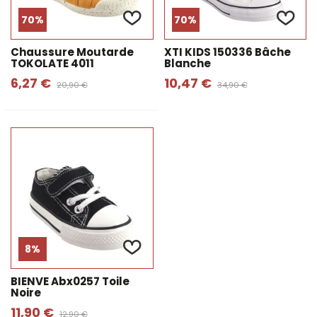
70%
70%
Chaussure Moutarde
XTI KIDS 150336 Bâche
TOKOLATE 4011
Blanche
6,27 €
10,47 €
20,90 €
34,90 €
8%
BIENVE Abx0257 Toile
Noire
11,90 €
12,90 €