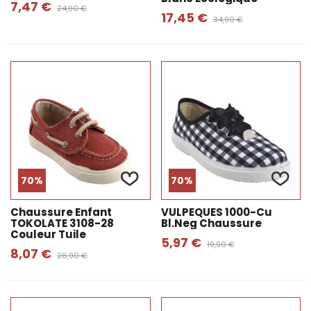
7,47 €
24,90 €
17,45 €
34,90 €
70%
70%
Chaussure Enfant
VULPEQUES 1000-Cu
TOKOLATE 3108-28
Bl.neg Chaussure
Couleur Tuile
5,97 €
19,90 €
8,07 €
26,90 €