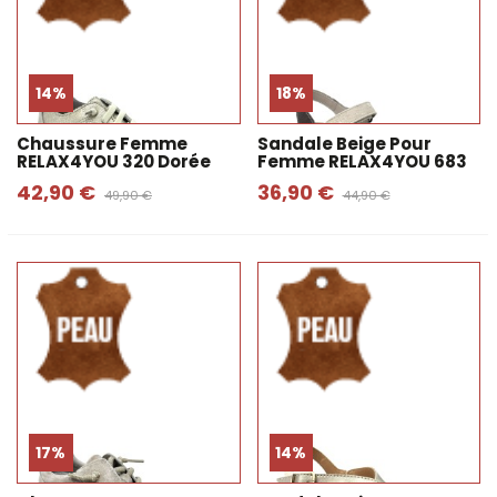
14%
18%
Chaussure Femme
Sandale Beige Pour
RELAX4YOU 320 Dorée
Femme RELAX4YOU 683
42,90 €
36,90 €
49,90 €
44,90 €
17%
14%