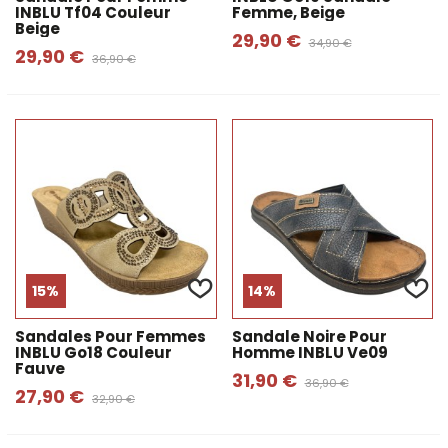
INBLU Tf04 Couleur
Femme, Beige
Beige
29,90 €
34,90 €
29,90 €
36,90 €
15%
14%
Sandales Pour Femmes
Sandale Noire Pour
INBLU Go18 Couleur
Homme INBLU Ve09
Fauve
31,90 €
36,90 €
27,90 €
32,90 €