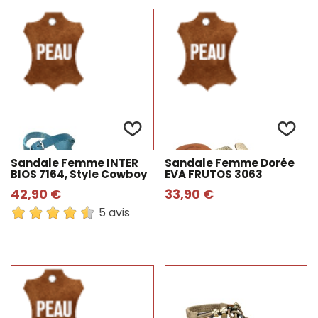
quel style. Nous comprenons l'importance d'offrir
confort et fraîcheur à vos pieds pendant les chaudes
journées d'été sans compromettre l'élégance et la
sophistication. Que vous recherchiez des sandales
plates pour une occasion spéciale, pour le travail ou
pour vos sorties de tous les jours, nous sommes sûrs
que vous trouverez la paire parfaite dans notre
collection.
Sandale Femme INTER
Sandale Femme Dorée
BIOS 7164, Style Cowboy
EVA FRUTOS 3063
42,90 €
33,90 €
5 avis