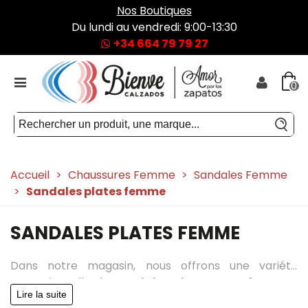
Nos Boutiques
Du lundi au vendredi: 9:00-13:30
+34 664 79 79 27
0
Accueil
>
Chaussures Femme
>
Sandales Femme
>
Sandales plates femme
SANDALES PLATES FEMME
Dans notre magasin, nous offrons une variété
exceptionnelle de
sandales plates pour femmes
,
Lire la suite
conçu pour se fondre parfaitement avec n'importe