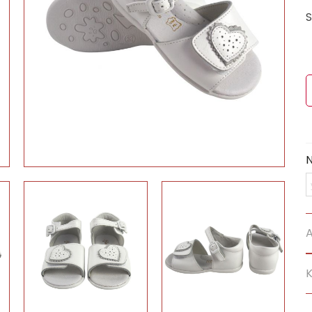
S
N
A