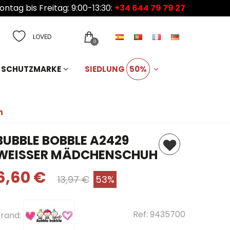
ntag bis Freitag: 9:00-13:30:
+34 644 79 79 27
LOVED
0
SCHUTZMARKE
SIEDLUNG
50%
h
BUBBLE BOBBLE A2429
WEISSER MÄDCHENSCHUH
6,60 €
13,97 €
53%
Ref:
9435700
rand: