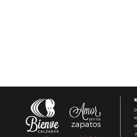
D
H
M
J