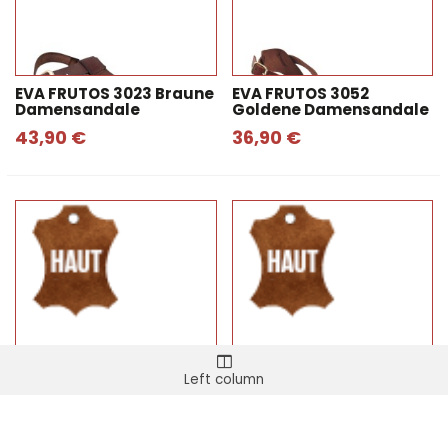
EVA FRUTOS 3023 Braune
EVA FRUTOS 3052
Damensandale
Goldene Damensandale
43,90 €
36,90 €
Left column
EVA FRUTOS 3777
EVA FRUTOS 2205 Beige
Schwarze
Damensandale