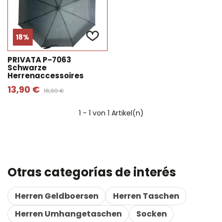
18%
PRIVATA P-7063
Schwarze
Herrenaccessoires
13,90 €
16,90 €
1
- 1 von 1 Artikel(n)
Otras categorías de interés
Herren Geldboersen
Herren Taschen
Herren Umhangetaschen
Socken