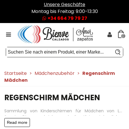
Unsere Geschäfte
Montag bis Freitag: 9:00-13:30
+34 664 79 79 27
0
Startseite
>
Mädchenzubehör
>
Regenschirm
Mädchen
REGENSCHIRM MÄDCHEN
Sammlung von Kinderschirmen für Mädchen von LOL
Surprise, Disney und vielem mehr. Ihre Kleine wird es lieben,
mit ihrem Regenschirm und Gummistiefeln im Regen zu
Read more