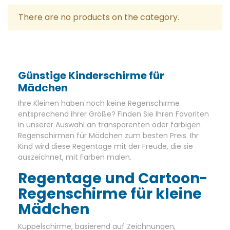
gehen. Für Mütter und Väter ist es unglaublich zu sehen,
wie die Kleinen mit ihren Kinderschirmen das Meer der
There are no products on the category.
Unabhängigkeit spüren. Die kindlichen und lustigen Details
unserer Artikel lassen sich auch an regnerischen Tagen
perfekt mit ihrer endlosen Freude verbinden.
Günstige Kinderschirme für
Mädchen
Ihre Kleinen haben noch keine Regenschirme
entsprechend ihrer Größe? Finden Sie Ihren Favoriten
in unserer Auswahl an transparenten
oder farbigen
Regenschirmen für Mädchen zum besten Preis. Ihr
Kind wird diese Regentage mit der Freude, die sie
auszeichnet, mit Farben malen.
Regentage und Cartoon-
Regenschirme für kleine
Mädchen
Kuppelschirme, basierend auf Zeichnungen,