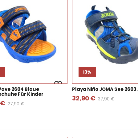
13%
ave 2604 Blaue
Playa Niño JOMA See 2603 
schuhe Für Kinder
32,90 €
37,90 €
 €
27,90 €