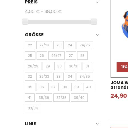
PREIS
4,00 € - 38,00 €
GRÖSSE
22
22/23
23
24
24/25
25
26
26/27
27
28
28/29
29
30
30/31
31
11%
32
32/33
33
34
34/35
JOMA W
Strand
35
36
37
38
39
40
24,90
41
35/36
37/38
39/40
33/34
LINIE