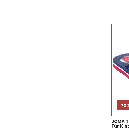
70
JOMA Tr
Für Kin