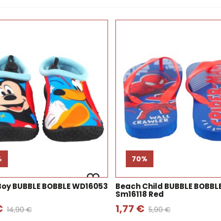
%
70%
Boy BUBBLE BOBBLE WD16053
Beach Child BUBBLE BOBBL
Sm16118 Red
€
1,77 €
14,90 €
5,90 €