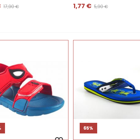
€
1,77 €
17,90 €
5,90 €
%
65%