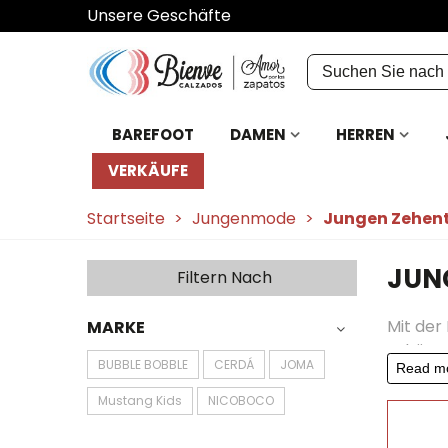
Unsere Geschäfte
BAREFOOT
DAMEN
HERREN
VERKÄUFE
Startseite
>
Jungenmode
>
Jungen Zehen
JUN
Filtern Nach
Mit der
MARKE
schütze
BUBBLE BOBBLE
CERDÁ
JOMA
Read m
sowohl 
Mustang Kids
NICOBOCO