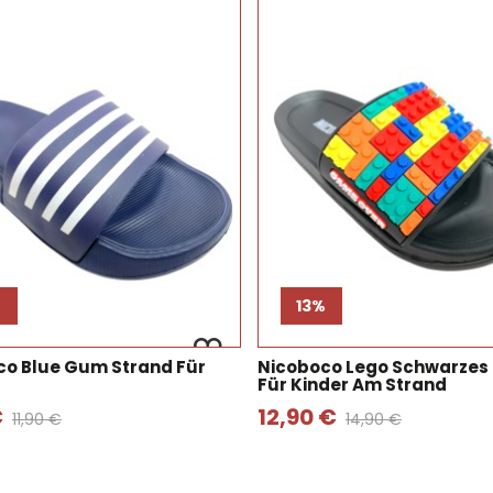
%
13%
co Blue Gum Strand Für
Nicoboco Lego Schwarzes 
Für Kinder Am Strand
€
12,90 €
11,90 €
14,90 €