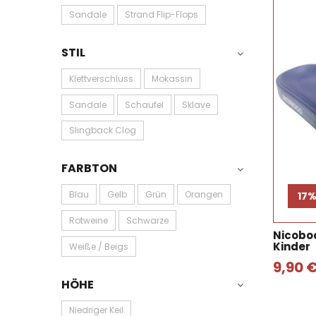
Sandale
Strand Flip-Flops
STIL
Klettverschluss
Mokassin
Sandale
Schaufel
Sklave
Slingback Clog
FARBTON
Blau
Gelb
Grün
Orangen
17
Rotweine
Schwarze
Nicobo
Kinder
Weiße / Beigs
9,90 
HÖHE
Niedriger Keil