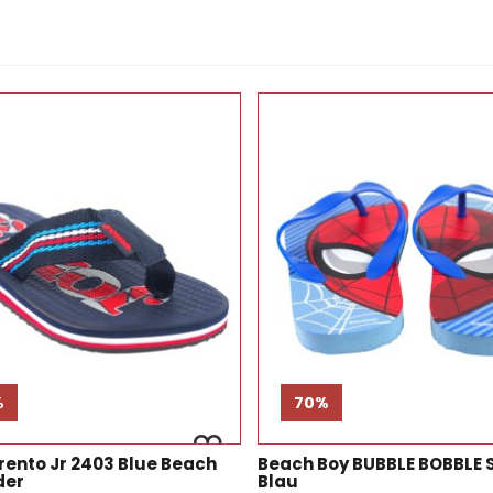
%
70%
ento Jr 2403 Blue Beach
Beach Boy BUBBLE BOBBLE 
der
Blau