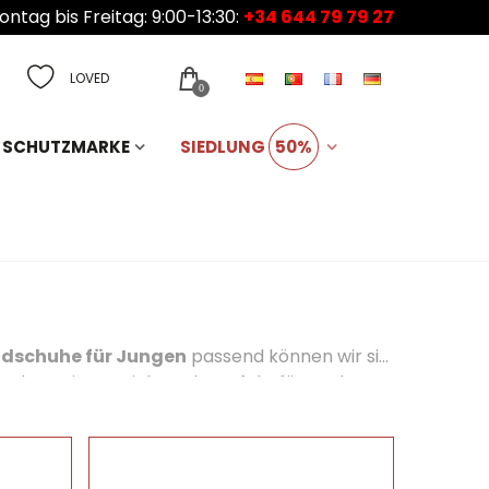
ntag bis Freitag: 9:00-13:30:
+34 644 79 79 27
LOVED
0
SCHUTZMARKE
SIEDLUNG
50%
ndschuhe für Jungen
passend können wir sie
-Flops eignen sich auch perfekt für Pooltage,