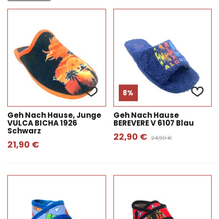
bietet, dass Ihre Kinder das Beste zu ihren Füßen
haben, mit den besten Designs, Stilen und Sicherheit,
und das alles nur bei Bienve Calzados.
8%
Geh Nach Hause, Junge
Geh Nach Hause
VULCA BICHA 1926
BEREVERE V 6107 Blau
Schwarz
22,90 €
24,90 €
21,90 €