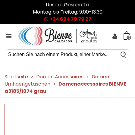
Unsere Geschäfte
Montag bis Freitag: 9:00-13:30
+34 664 79 79 27
0
Startseite
>
Damen Accessoires
>
Damen
Umhaengetaschen
>
Damenaccessoires BIENVE
a3185/1074 grau