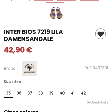
INTER BIOS 7219 LILA
DAMENSANDALE
42,90 €
Ref:
9432301
Brand:
Size chart
35
36
37
38
39
40
41
42
Größentabelle