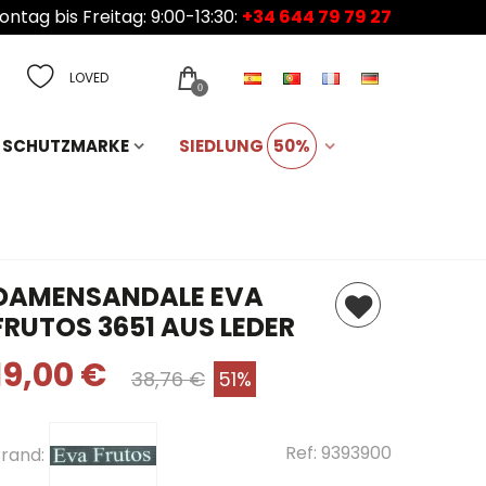
ntag bis Freitag: 9:00-13:30:
+34 644 79 79 27
LOVED
0
SCHUTZMARKE
SIEDLUNG
50%
DAMENSANDALE EVA
FRUTOS 3651 AUS LEDER
19,00 €
38,76 €
51%
Ref:
9393900
rand: