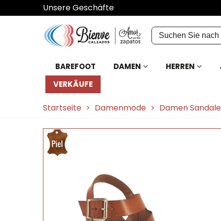
Unsere Geschäfte
BAREFOOT
DAMEN
HERREN
VERKÄUFE
Startseite
>
Damenmode
>
Damen Sandal