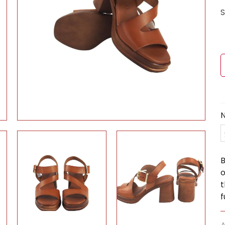
S
N
B
o
t
f