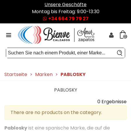
Unsere Geschäfte
Montag bis Freitag: 9:00-13:30
+34 664 79 79 27
0
Startseite
>
Marken
>
PABLOSKY
PABLOSKY
0 Ergebnisse
There are no products on the category.
Pablosky
ist eine spanische Marke, die auf die