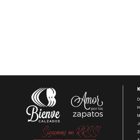
D
H
M
J
Z
A