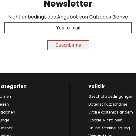
Newsletter
Nicht unbedingt das Angebot von Calzados Bienve
Suscribirme
Kategorien
Politik
amen
Geschäftsbedingungen
erren
Datenschutzrichtlinie
ädchen
Größe kostenlos ändern
unge
Cookie-Richtlinien
ubehör
Online-Streitbeilegung
uslauf
Versand und