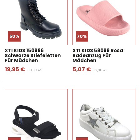
50%
70%
XTI KIDS 150986
XTI KIDS 58099 Rosa
Schwarze Stiefeletten
Badeanzug Für
Für Mädchen
Mädchen
19,95 €
5,07 €
39,90 €
16,90 €