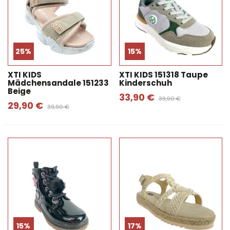
25%
15%
XTI KIDS
XTI KIDS 151318 Taupe
Mädchensandale 151233
Kinderschuh
Beige
33,90 €
39,90 €
29,90 €
39,90 €
15%
17%