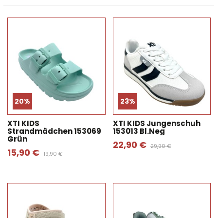
20%
23%
XTI KIDS
XTI KIDS Jungenschuh
Strandmädchen 153069
153013 Bl.neg
Grün
22,90 €
29,90 €
15,90 €
19,90 €