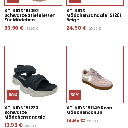
XTI KIDS 151092
XTI KIDS
Schwarze Stiefeletten
Mädchensandale 151261
Für Mädchen
Beige
33,90 €
24,90 €
39,90 €
29,90 €
50%
50%
XTI KIDS 151233
XTI KIDS 151149 Rosa
Schwarze
Mädchenschuh
Mädchensandale
19,95 €
39,90 €
19,95 €
39,90 €