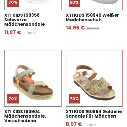
70%
50%
XTI KIDS 150356
XTI KIDS 150945 Weißer
Schwarze
Mädchenschuh
Mädchensandale
14,95 €
29,90 €
11,97 €
39,90 €
70%
70%
XTI KIDS 150904
XTI KIDS 150864 Goldene
Mädchensandale,
Sandale Für Mädchen
Verschiedene
8,97 €
29,90 €