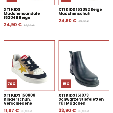
XTI KIDS
XTI KIDS 153092 Beige
Mädchensandale
Mädchenschuh
153046 Beige
24,90 €
29,90 €
24,90 €
29,90 €
70%
15%
XTI KIDS 150808
XTI KIDS 151073
Kinderschuh,
Schwarze Stiefeletten
Verschiedene
Für Mädchen
11,97 €
33,90 €
39,90 €
39,90 €