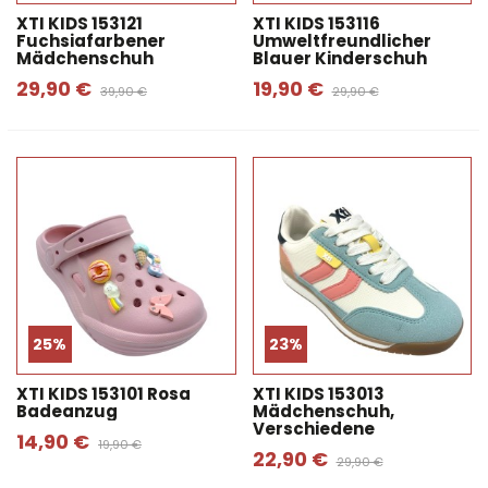
XTI KIDS 153121
XTI KIDS 153116
Fuchsiafarbener
Umweltfreundlicher
Mädchenschuh
Blauer Kinderschuh
29,90 €
19,90 €
39,90 €
29,90 €
25%
23%
XTI KIDS 153101 Rosa
XTI KIDS 153013
Badeanzug
Mädchenschuh,
Verschiedene
14,90 €
19,90 €
22,90 €
29,90 €