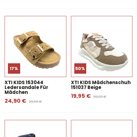
17%
50%
XTI KIDS 153044
XTI KIDS Mädchenschuh
Ledersandale Für
151037 Beige
Mädchen
19,95 €
39,90 €
24,90 €
29,90 €