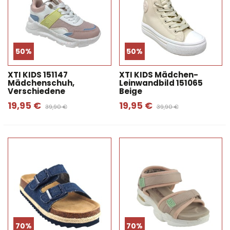
50%
50%
XTI KIDS 151147
XTI KIDS Mädchen-
Mädchenschuh,
Leinwandbild 151065
Verschiedene
Beige
19,95 €
19,95 €
39,90 €
39,90 €
70%
70%