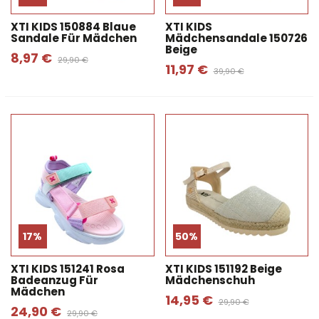
XTI KIDS 150884 Blaue
XTI KIDS
Sandale Für Mädchen
Mädchensandale 150726
Beige
8,97 €
29,90 €
11,97 €
39,90 €
17%
50%
XTI KIDS 151241 Rosa
XTI KIDS 151192 Beige
Badeanzug Für
Mädchenschuh
Mädchen
14,95 €
29,90 €
24,90 €
29,90 €